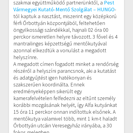
szakmai együttműködő partnerünktől, a
Pest
Vármegyei Kutató-Mentő Szolgálat – HUNGO
-
tól kaptuk a riasztást, miszerint egy középkorú
férfi Őrbottyán központjából, feltehetően
öngyilkossági szándékkal, hajnali 02 óra 00
perckor ismeretlen helyre távozott. 3 fővel és 4
mantrailinges képzettségű mentőkutyával
azonnal elkezdtük a vonulást a megadott
helyszínre.
A megadott címen fogadott minket a rendőrség
részéről a helyszíni parancsnok, aki a kutatást
és adatgyűjtést igen hatékonyan és
szakszerűen koordinálta. Ennek
eredményeképpen sikerült egy
kamerafelvételen felfedezni az eltűnt személy
korábbi mozgásának helyét, így Alfa kutyánkat
15 óra 11 perckor onnan indítottuk elsőnek. A
mentőkutya valamivel több, mint 1 km-t haladt
Őrbottyán utcáin Veresegyház irányába, a 30
fokos melegben.