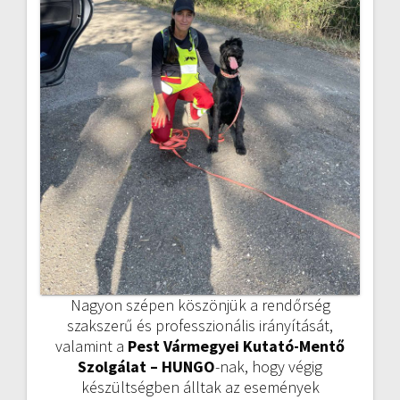
Nagyon szépen köszönjük a rendőrség
szakszerű és professzionális irányítását,
valamint a
Pest Vármegyei Kutató-Mentő
Szolgálat – HUNGO
-nak, hogy végig
készültségben álltak az események