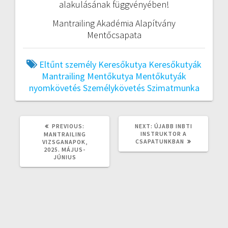
alakulásának függvényében!
Mantrailing Akadémia Alapítvány
Mentőcsapata
Eltűnt személy
Keresőkutya
Keresőkutyák
Mantrailing
Mentőkutya
Mentőkutyák
nyomkövetés
Személykövetés
Szimatmunka
PREVIOUS
NEXT
PREVIOUS:
NEXT:
ÚJABB INBTI
POST:
POST:
INSTRUKTOR A
MANTRAILING
CSAPATUNKBAN
VIZSGANAPOK,
2025. MÁJUS-
JÚNIUS