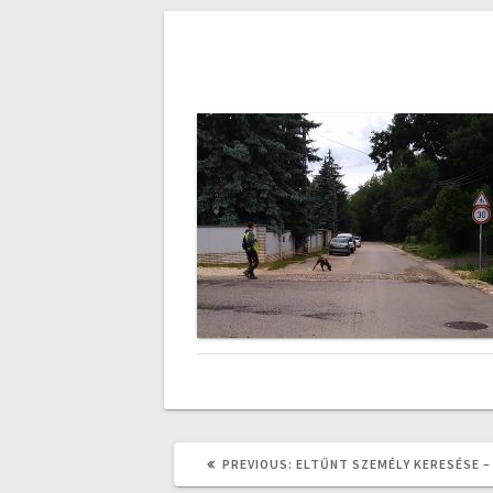
Bejegyzés
navigáció
PREVIOUS
PREVIOUS:
ELTŰNT SZEMÉLY KERESÉSE – 
POST: