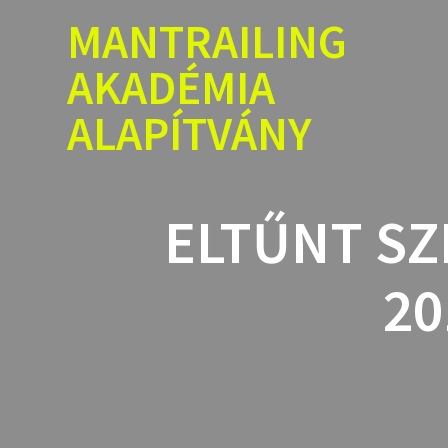
Skip
MANTRAILING
to
content
AKADÉMIA
ALAPÍTVÁNY
ELTŰNT SZ
20