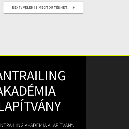
NEXT
NEXT:
VELED IS MEGTÖRTÉNHET…
POST:
ANTRAILING
AKADÉMIA
LAPÍTVÁNY
NTRAILING AKADÉMIA ALAPÍTVÁNY.