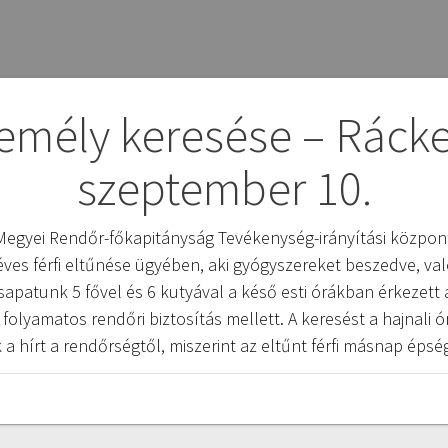
zemély keresése – Rácke
szeptember 10.
egyei Rendőr-főkapitányság Tevékenység-irányítási központ
 éves férfi eltűnése ügyében, aki gyógyszereket beszedve, va
apatunk 5 fővel és 6 kutyával a késő esti órákban érkezett 
olyamatos rendőri biztosítás mellett. A keresést a hajnali
 a hírt a rendőrségtől, miszerint az eltűnt férfi másnap ép