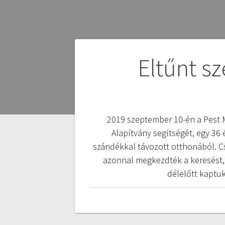
Bejegyzés
Eltűnt s
navigáció
2019 szeptember 10-én a Pest M
Alapítvány segítségét, egy 36
szándékkal távozott otthonából. Cs
azonnal megkezdték a keresést, f
délelőtt kaptuk