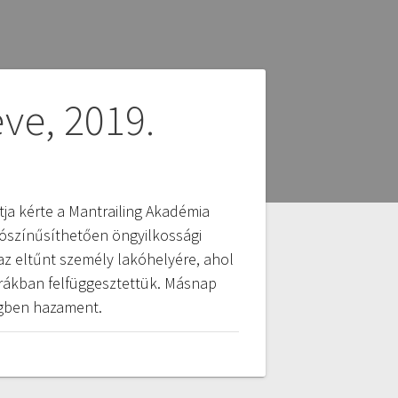
ve, 2019.
ja kérte a Mantrailing Akadémia
lószínűsíthetően öngyilkossági
az eltűnt személy lakóhelyére, ahol
 órákban felfüggesztettük. Másnap
ségben hazament.