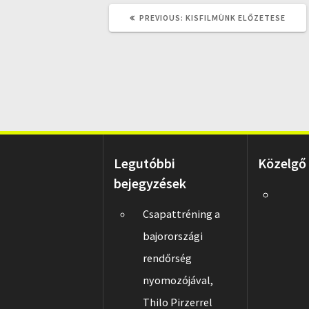
PREVIOUS
PREVIOUS:
KISFILMÜNK ELŐZETESE
POST:
Legutóbbi
Közelgő
bejegyzések
Csapattréning a
bajorországi
rendőrség
nyomozójával,
Thilo Pirzerrel