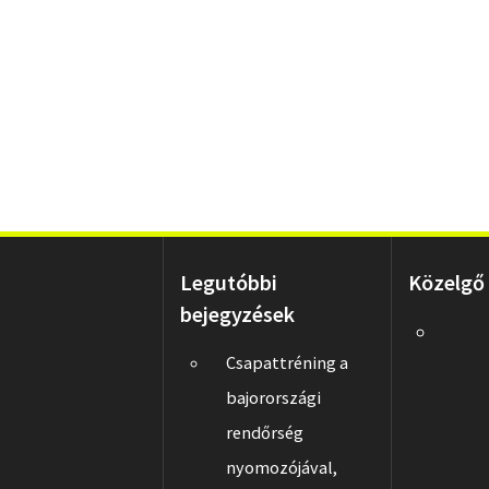
Legutóbbi
Közelgő
bejegyzések
Csapattréning a
bajorországi
rendőrség
nyomozójával,