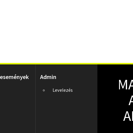
 események
Admin
M
Levelezés
A