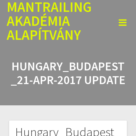
MANTRAILING
Skip
to
AKADÉMIA
content
ALAPÍTVÁNY
HUNGARY_BUDAPEST
_21-APR-2017 UPDATE
Hungary_Budapest_
Bejegyzés