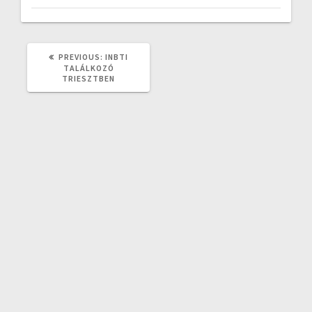
PREVIOUS
PREVIOUS:
INBTI
POST:
TALÁLKOZÓ
TRIESZTBEN