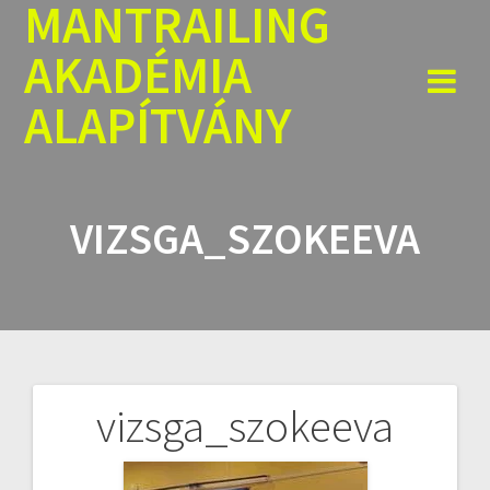
MANTRAILING
Skip
to
AKADÉMIA
content
ALAPÍTVÁNY
VIZSGA_SZOKEEVA
vizsga_szokeeva
Bejegyzés
navigáció