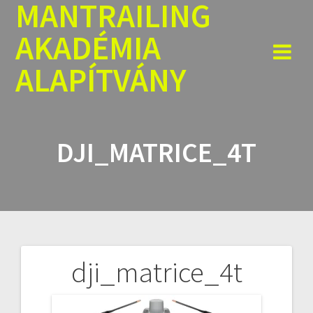
MANTRAILING
Skip
to
AKADÉMIA
content
ALAPÍTVÁNY
DJI_MATRICE_4T
dji_matrice_4t
Bejegyzés
navigáció