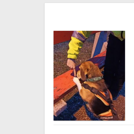
Bejegyzés
navigáció