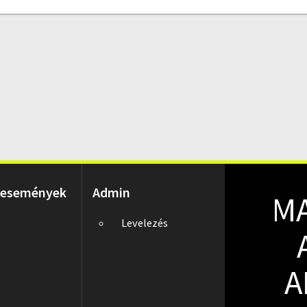
 események
Admin
M
Levelezés
A