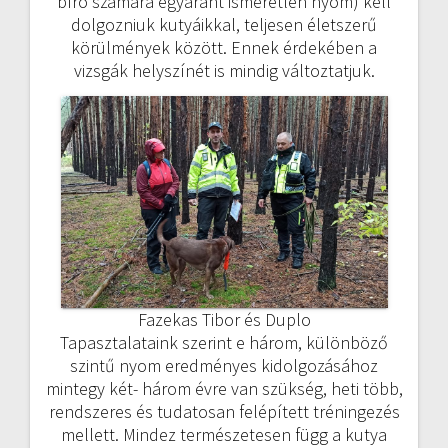
bíró számára egyaránt ismeretlen nyom) kell
dolgozniuk kutyáikkal, teljesen életszerű
körülmények között. Ennek érdekében a
vizsgák helyszínét is mindig változtatjuk.
Fazekas Tibor és Duplo
Tapasztalataink szerint e három, különböző
szintű nyom eredményes kidolgozásához
mintegy két- három évre van szükség, heti több,
rendszeres és tudatosan felépített tréningezés
mellett. Mindez természetesen függ a kutya