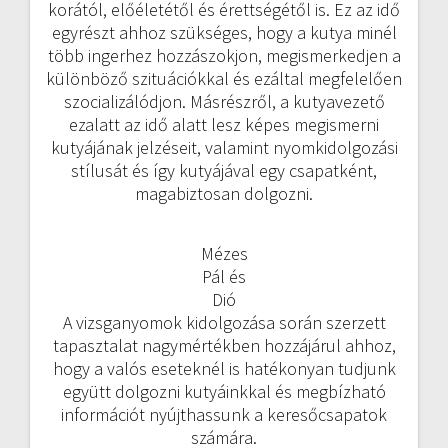
korától, előéletétől és érettségétől is. Ez az idő
egyrészt ahhoz szükséges, hogy a kutya minél
több ingerhez hozzászokjon, megismerkedjen a
különböző szituációkkal és ezáltal megfelelően
szocializálódjon. Másrészről, a kutyavezető
ezalatt az idő alatt lesz képes megismerni
kutyájának jelzéseit, valamint nyomkidolgozási
stílusát és így kutyájával egy csapatként,
magabiztosan dolgozni.
Mézes
Pál és
Dió
A vizsganyomok kidolgozása során szerzett
tapasztalat nagymértékben hozzájárul ahhoz,
hogy a valós eseteknél is hatékonyan tudjunk
együtt dolgozni kutyáinkkal és megbízható
információt nyújthassunk a keresőcsapatok
számára.