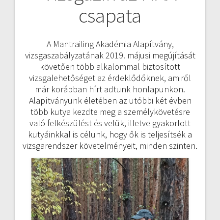
csapata
navigáció
A Mantrailing Akadémia Alapítvány,
vizsgaszabályzatának 2019. májusi megújítását
követően több alkalommal biztosított
vizsgalehetőséget az érdeklődőknek, amiről
már korábban hírt adtunk honlapunkon.
Alapítványunk életében az utóbbi két évben
több kutya kezdte meg a személykövetésre
való felkészülést és velük, illetve gyakorlott
kutyáinkkal is célunk, hogy ők is teljesítsék a
vizsgarendszer követelményeit, minden szinten.