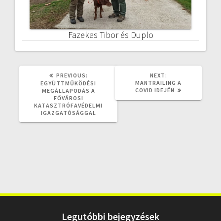
Fazekas Tibor és Duplo
PREVIOUS
NEXT
PREVIOUS:
NEXT:
POST:
POST:
MANTRAILING A
EGYÜTTMŰKÖDÉSI
COVID IDEJÉN
MEGÁLLAPODÁS A
FŐVÁROSI
KATASZTRÓFAVÉDELMI
IGAZGATÓSÁGGAL
Legutóbbi bejegyzések