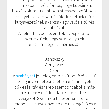
munkában. Ezért fontos, hogy kutyáinkat
hozzászoktassuk ahhoz a stresszreakcióhoz is,
amelyet az ilyen szituációk idézhetnek elő a
kutyavezetőnél, akárcsak egy valós eltűnés
alkalmával.
Az elmúlt évben ezért több vizsganapot
szerveztünk, hogy saját kutyáink
felkészültségét is mérhessük.
Janovszky
Gergely és
Capri
A
szabályzat
jelenleg három különböző szintű
vizsganyom teljesítését írja elő, amelyek
időkiesés, táv és terep szempontjából is más-
más nehézségű feladatok elé állítják a
vizsgázót. Számukra teljesen ismeretlen
terepen, duplavak nyomokon (a vizsgázó és a