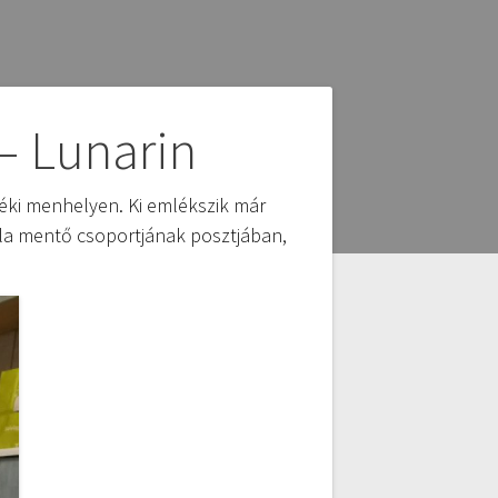
– Lunarin
déki menhelyen. Ki emlékszik már
sla mentő csoportjának posztjában,