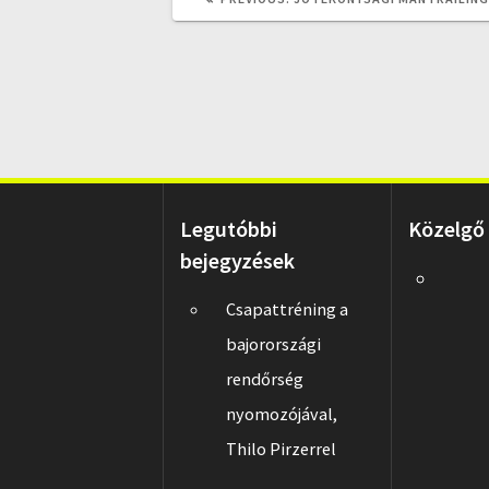
POST:
Legutóbbi
Közelgő
bejegyzések
Csapattréning a
bajorországi
rendőrség
nyomozójával,
Thilo Pirzerrel