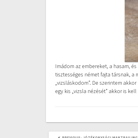
Imádom az embereket, a hasam, és 
tisztességes német fajta társnak, a
„vizsláskodom”. De szerintem akkor 
egy kis „vizsla nézését” akkor is k
PREVIOUS
PREVIOUS:
JÓTÉKONYSÁGI MANTRAILING