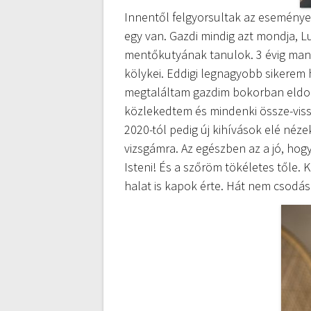
Innentől felgyorsultak az eseménye
egy van. Gazdi mindig azt mondja, L
mentőkutyának tanulok. 3 évig mant
kölykei. Eddigi legnagyobb sikerem 
megtaláltam gazdim bokorban eldob
közlekedtem és mindenki össze-viss
2020-tól pedig új kihívások elé néze
vizsgámra. Az egészben az a jó, hogy
Isteni! És a szőröm tökéletes tőle.
halat is kapok érte. Hát nem csodás