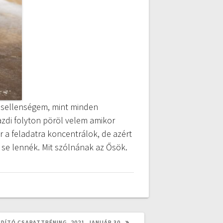
ősellenségem, mint minden
azdi folyton pöröl velem amikor
r a feladatra koncentrálok, de azért
t se lennék. Mit szólnának az Ősök.
NDÍTÓ CSAPATTRÉNING, 2021. JANUÁR 30.