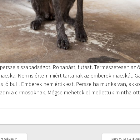
persze a szabadságot. Rohanást, futást. Természetesen az 
 macska. Nem is értem miért tartanak az emberek macskát. G
is jó buli. Emberek nem értik ezt. Persze ha munka van, akko
ell adni a cirmosoknak. Mégse mehetek el mellettük mintha ot
NEXT
 TRÉNING
NEXT:
MAA ÉVI