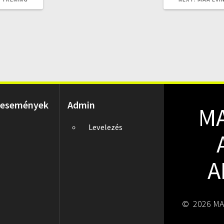
POST:
 események
Admin
M
Levelezés
A
© 2026 MA