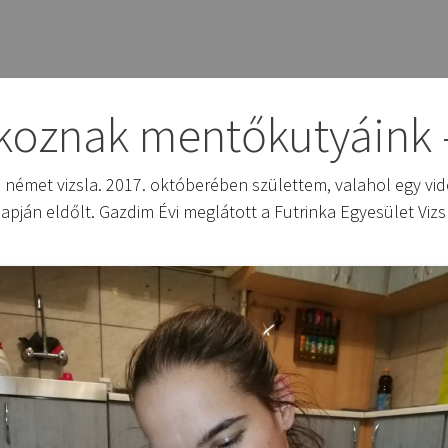
oznak mentőkutyáink 
 német vizsla. 2017. októberében születtem, valahol egy vi
pján eldőlt. Gazdim Évi meglátott a Futrinka Egyesület Viz