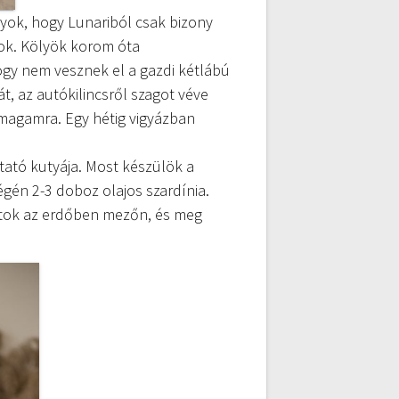
gyok, hogy Lunariból csak bizony
yok. Kölyök korom óta
ogy nem vesznek el a gazdi kétlábú
, az autókilincsről szagot véve
magamra. Egy hétig vigyázban
utató kutyája. Most készülök a
égén 2-3 doboz olajos szardínia.
thatok az erdőben mezőn, és meg