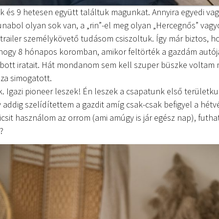
k és 9 hetesen együtt találtuk magunkat. Annyira egyedi va
unabol olyan sok van, a „rin”-el meg olyan „Hercegnős” vag
railer személykövető tudásom csiszoltuk. Így már biztos, h
hogy 8 hónapos koromban, amikor feltörték a gazdám autóját
ott iratait. Hát mondanom sem kell szuper büszke voltam 
za simogatott.
k. Igazi pioneer leszek! Én leszek a csapatunk első területk
 addig szelídítettem a gazdit amíg csak-csak befigyel a hétv
 Kicsit használom az orrom (ami amúgy is jár egész nap), fu
?