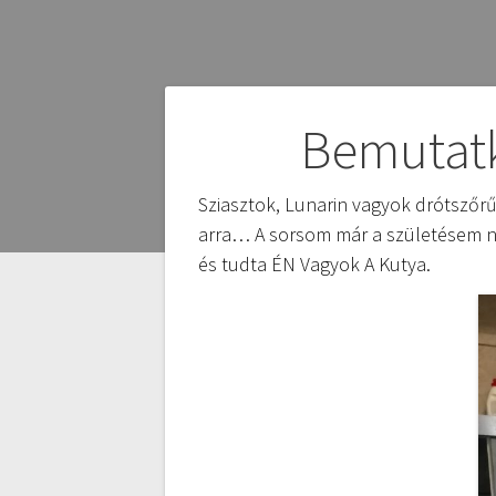
Bejegyzés
Bemutatk
navigáció
Sziasztok, Lunarin vagyok drótszőrű
arra… A sorsom már a születésem na
és tudta ÉN Vagyok A Kutya.