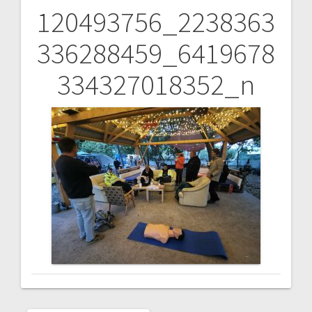
120493756_2238363
Bejegyzés
336288459_6419678
navigáció
334327018352_n