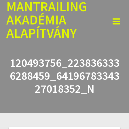
MANTRAILING
Skip
to
AKADÉMIA
content
ALAPÍTVÁNY
120493756_223836333
6288459_64196783343
27018352_N