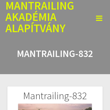
MANTRAILING
Skip
to
AKADÉMIA
content
ALAPÍTVÁNY
MANTRAILING-832
Mantrailing-832
Bejegyzés
navigáció