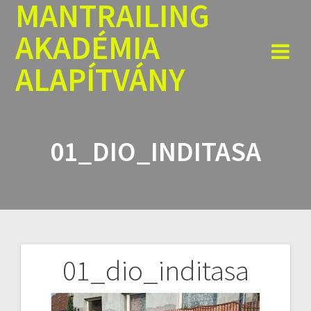
MANTRAILING
Skip
to
AKADÉMIA
content
ALAPÍTVÁNY
01_DIO_INDITASA
01_dio_inditasa
Bejegyzés
navigáció