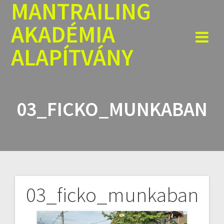
MANTRAILING
Skip
to
AKADÉMIA
content
ALAPÍTVÁNY
03_FICKO_MUNKABAN
03_ficko_munkaban
Bejegyzés
navigáció