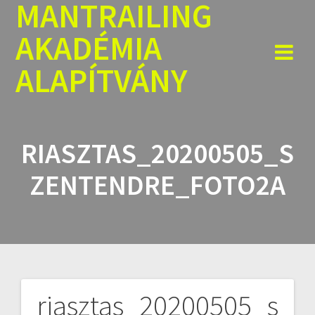
MANTRAILING
Skip
to
AKADÉMIA
content
ALAPÍTVÁNY
RIASZTAS_20200505_S
ZENTENDRE_FOTO2A
riasztas_20200505_s
Bejegyzés