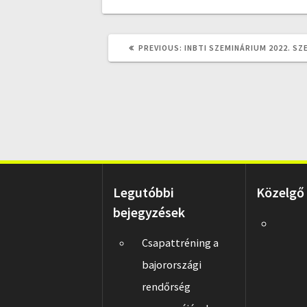
PREVIOUS
PREVIOUS:
INBTI SZEMINÁRIUM 2022. SZ
POST:
Legutóbbi
Közelgő
bejegyzések
Csapattréning a
bajorországi
rendőrség