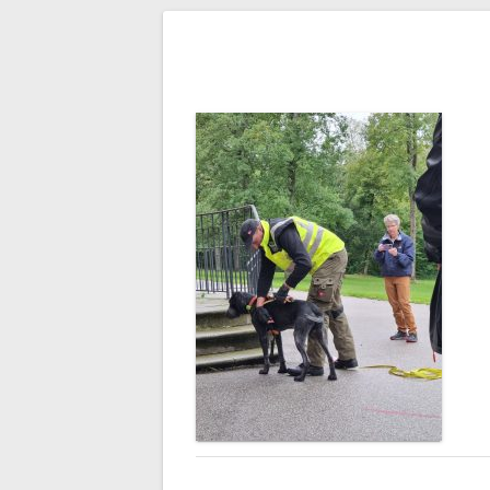
Bejegyzés
navigáció