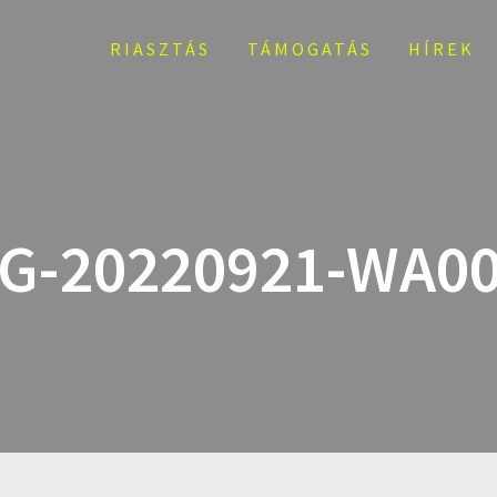
RIASZTÁS
TÁMOGATÁS
HÍREK
G-20220921-WA0