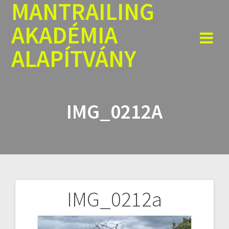
MANTRAILING
Skip
to
AKADÉMIA
content
ALAPÍTVÁNY
IMG_0212A
IMG_0212a
Bejegyzés
navigáció