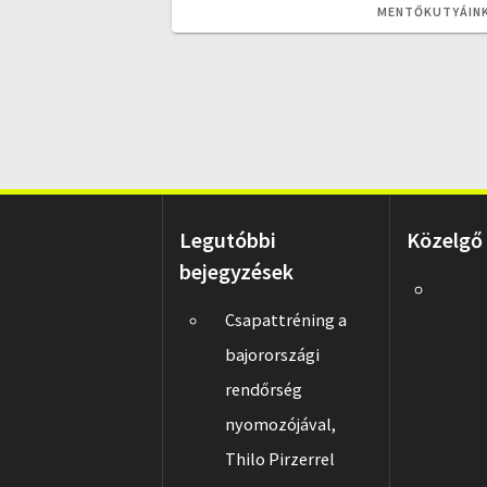
POST:
MENTŐKUTYÁIN
Legutóbbi
Közelgő
bejegyzések
Csapattréning a
bajorországi
rendőrség
nyomozójával,
Thilo Pirzerrel