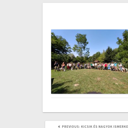
Bejegyzés
navigáció
PREVIOUS
PREVIOUS:
KICSIK ÉS NAGYOK ISMERK