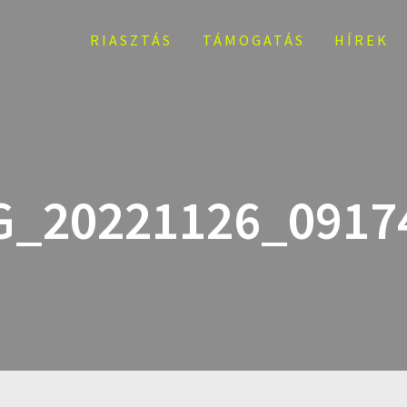
RIASZTÁS
TÁMOGATÁS
HÍREK
G_20221126_0917