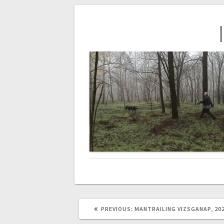
Bejegyzés
navigáció
PREVIOUS
PREVIOUS:
MANTRAILING VIZSGANAP, 20
POST: