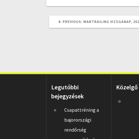
PREVIOUS
PREVIOUS:
MANTRAILING VIZSGANAP, 202
POST:
Legutóbbi
Közelgő
bejegyzések
Csapattréning a
bajorországi
rendőrség