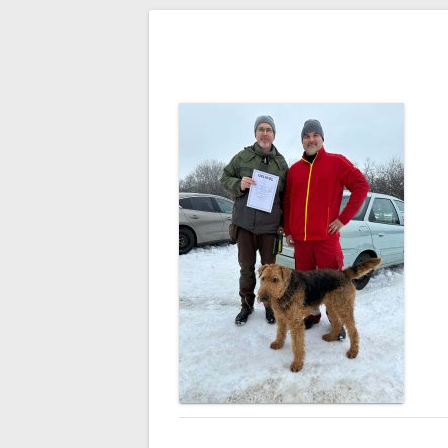
Bejegyzés
navigáció