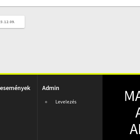
3.12.09.
 események
Admin
M
Levelezés
A