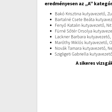
eredményesen az „A” kategória
Bakó Krisztina kutyavezető, Zu
Bartalné Csete Beáta kutyavez
Fenyő Katalin kutyavezető, Nit
Fürné Sőtér Orsolya kutyavezet
Lackner Barbara kutyavezető, M
Maróthy Miklós kutyavezető, Om
Novák Tamara kutyavezető, Neel
Szigligeti Gabriella kutyavezet
A sikeres vizsgá