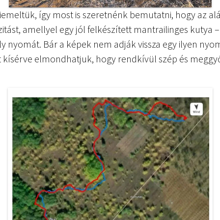
 kiemeltük, így most is szeretnénk bemutatni, hogy az
zitást, amellyel egy jól felkészített mantrailinges kutya
ly nyomát. Bár a képek nem adják vissza egy ilyen ny
t kísérve elmondhatjuk, hogy rendkívül szép és meg