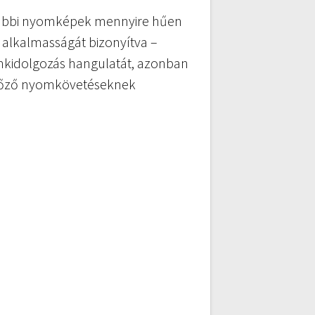
 alábbi nyomképek mennyire hűen
 – alkalmasságát bizonyítva –
omkidolgozás hangulatát, azonban
győző nyomkövetéseknek