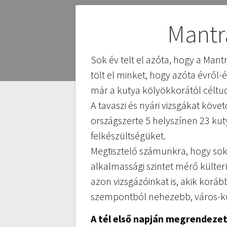
Bejegyzés
Mantra
navigáció
Sok év telt el azóta, hogy a Ma
tölt el minket, hogy azóta évről-
már a kutya kölyökkorától céltud
A tavaszi és nyári vizsgákat köve
országszerte 5 helyszínen 23 ku
felkészültségüket.
Megtisztelő számunkra, hogy sok
alkalmassági szintet mérő külterü
azon vizsgázóinkat is, akik koráb
szempontból nehezebb, város-kül
A tél első napján megrendeze