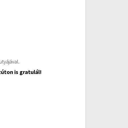
utyájával.
úton is gratulál!