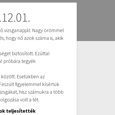
.12.01.
lső vizsganapját. Nagy örömmel
és, hogy nő azok száma is, akik
get biztosított. Ezúttal
al próbára tegyék
 között. Esetükben az
 Feszült figyelemmel kísértük
vizsgákat, hisz számukra a több
lgozása volt a tét.
k teljesítették