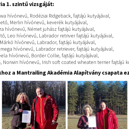
 1. szintű vizsgáját:
wa hívónevű, Rodéziai Ridgeback, fajtájú kutyájával,
ető, Merlin hívónevű, keverék kutyájával,
ra hívónevű, Német juhász fajtájú kutyájával,
ő, Leo hívónevű, Labrador retriver fajtájú kutyájával,
árkó hívónevű, Labrador, fajtájú kutyájával,
ega hívónevű, Labrador retriever, fajtájú kutyájával,
a hívónevű, Border Collie, fajtájú kutyájával,
ő, Norwin hívónevű, Irish soft coated wheaten terrier fajtájú k
khoz a Mantrailing Akadémia Alapítvány csapata ez