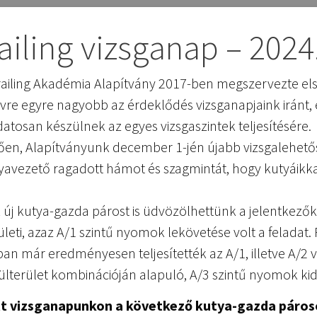
iling vizsganap – 2024
ntrailing Akadémia Alapítvány 2017-ben megszervezte e
évre egyre nagyobb az érdeklődés vizsganapjaink iránt, 
atosan készülnek az egyes vizsgaszintek teljesítésére.
tően, Alapítványunk december 1-jén újabb vizsgalehetősé
tyavezető ragadott hámot és szagmintát, hogy kutyáikk
 új kutya-gazda párost is üdvözölhettünk a jelentkezők
leti, azaz A/1 szintű nyomok lekövetése volt a feladat.
ban már eredményesen teljesítették az A/1, illetve A/2 
terület kombinációján alapuló, A/3 szintű nyomok kido
tt vizsganapunkon a következő kutya-gazda pároso