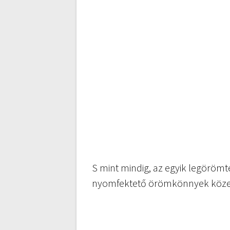
S mint mindig, az egyik legörömt
nyomfektető örömkönnyek közep