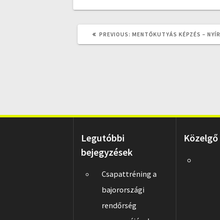
PREVIOUS
PREVIOUS:
MENTŐKUTYÁS KÉPZÉS – NYÍ
POST:
Legutóbbi
Közelgő
bejegyzések
Csapattréning a
bajorországi
rendőrség