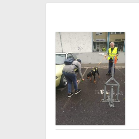
Bejegyzés
navigáció