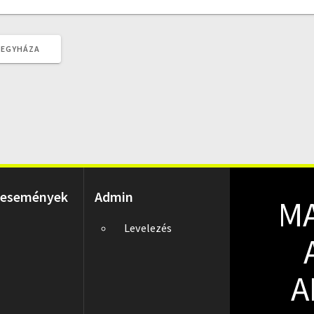
REGYHÁZA
 események
Admin
M
Levelezés
A