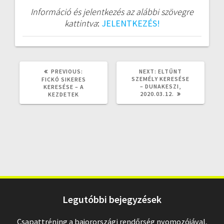
Információ és jelentkezés az alábbi szövegre
kattintva
:
JELENTKEZÉS!
PREVIOUS
NEXT
PREVIOUS:
NEXT:
ELTŰNT
POST:
POST:
SZEMÉLY KERESÉSE
FICKÓ SIKERES
– DUNAKESZI,
KERESÉSE – A
2020.03.12.
KEZDETEK
Legutóbbi bejegyzések
Csapattréning a bajorországi rendőrség nyomozójával,