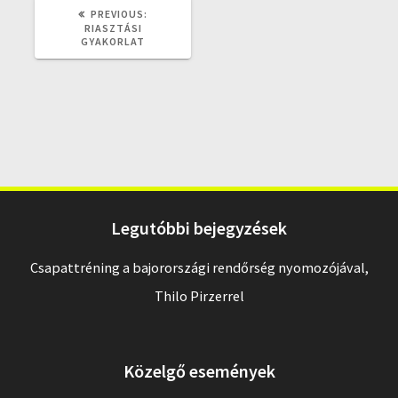
PREVIOUS
PREVIOUS:
POST:
RIASZTÁSI
GYAKORLAT
Legutóbbi bejegyzések
Csapattréning a bajorországi rendőrség nyomozójával,
Thilo Pirzerrel
Közelgő események