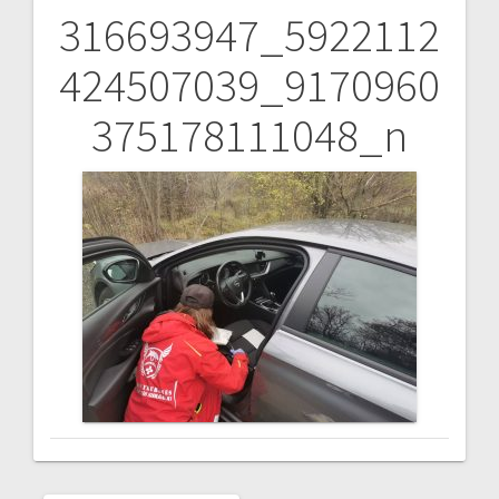
316693947_5922112
Bejegyzés
424507039_9170960
navigáció
375178111048_n