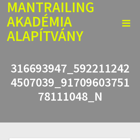
MANTRAILING
Skip
to
AKADÉMIA
content
ALAPÍTVÁNY
316693947_592211242
4507039_91709603751
78111048_N