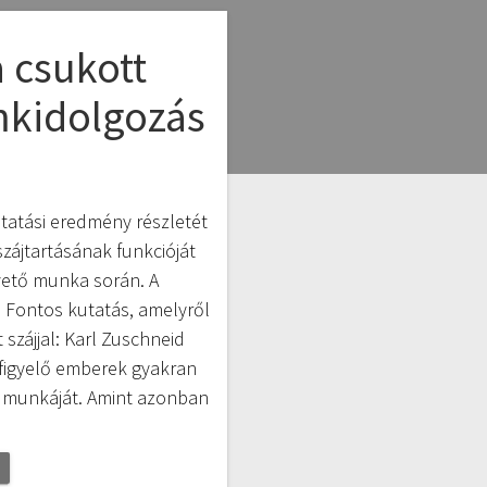
a csukott
mkidolgozás
n
tatási eredmény részletét
zájtartásának funkcióját
ető munka során. A
 Fontos kutatás, amelyről
szájjal: Karl Zuschneid
figyelő emberek gyakran
ló munkáját. Amint azonban