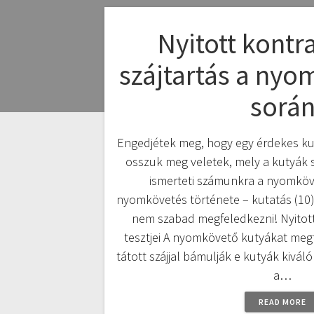
Nyitott kontr
szájtartás a nyo
sorá
Engedjétek meg, hogy egy érdekes ku
osszuk meg veletek, mely a kutyák s
ismerteti számunkra a nyomköv
nyomkövetés története – kutatás (10)
nem szabad megfeledkezni! Nyitott 
tesztjei A nyomkövető kutyákat meg
tátott szájjal bámulják e kutyák kivá
a…
READ MORE