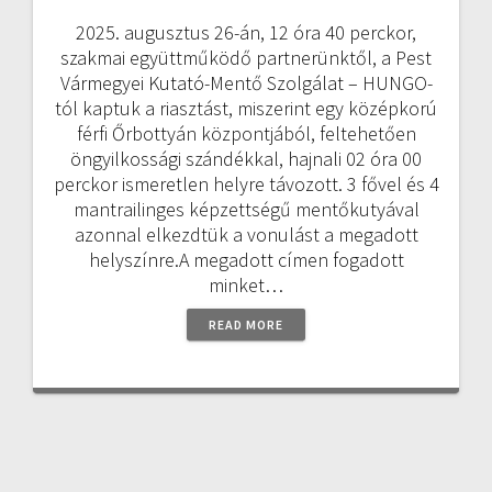
2025. augusztus 26-án, 12 óra 40 perckor,
szakmai együttműködő partnerünktől, a Pest
Vármegyei Kutató-Mentő Szolgálat – HUNGO-
tól kaptuk a riasztást, miszerint egy középkorú
férfi Őrbottyán központjából, feltehetően
öngyilkossági szándékkal, hajnali 02 óra 00
perckor ismeretlen helyre távozott. 3 fővel és 4
mantrailinges képzettségű mentőkutyával
azonnal elkezdtük a vonulást a megadott
helyszínre.A megadott címen fogadott
minket…
READ MORE