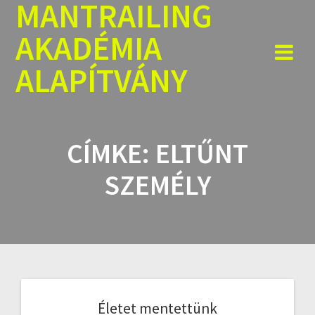
MANTRAILING
Skip
to
AKADÉMIA
content
ALAPÍTVÁNY
CÍMKE:
ELTŰNT
SZEMÉLY
Életet mentettünk