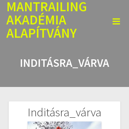
MANTRAILING
Skip
to
AKADÉMIA
content
ALAPÍTVÁNY
INDITÁSRA_VÁRVA
Inditásra_várva
Bejegyzés
navigáció