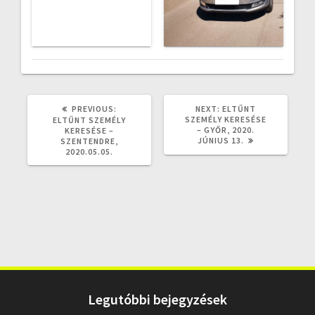
PREVIOUS
NEXT
PREVIOUS:
NEXT:
ELTŰNT
POST:
POST:
SZEMÉLY KERESÉSE
ELTŰNT SZEMÉLY
– GYŐR, 2020.
KERESÉSE –
JÚNIUS 13.
SZENTENDRE,
2020.05.05.
Legutóbbi bejegyzések