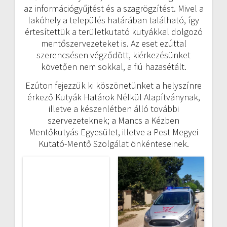
az információgyűjtést és a szagrögzítést. Mivel a
lakóhely a település határában található, így
értesítettük a területkutató kutyákkal dolgozó
mentőszervezeteket is. Az eset ezúttal
szerencsésen végződött, kiérkezésünket
követően nem sokkal, a fiú hazasétált.
Ezúton fejezzük ki köszönetünket a helyszínre
érkező Kutyák Határok Nélkül Alapítványnak,
illetve a készenlétben álló további
szervezeteknek; a Mancs a Kézben
Mentőkutyás Egyesület, illetve a Pest Megyei
Kutató-Mentő Szolgálat önkénteseinek.