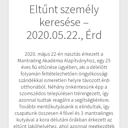
Eltűnt személy
Bejegyzés
keresése –
navigáció
2020.05.22., Érd
2020. május 22-én riasztás érkezett a
Mantrailing Akadémia Alapítványhoz, egy 25
éves fiú eltűnése ügyében, aki a délelőtt
folyamán feltételezhetően öngyilkossági
szándékkal ismeretlen helyre távozott érdi
otthonából. Néhány önkéntesünk épp a
szomszédos településen tréningezett, így
azonnal tudtak reagálni a segítségkérésre.
További mentőkutyásaink is elindultak, így
csapatunk összesen 4 fővel és 3 mantrailinges
kutyával a kora délutáni órákban érkezett az
eltűnt lakóhelyéhez, ahol azonnal megkezdték