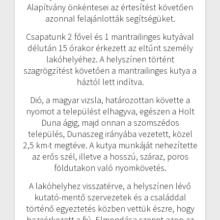
Alapítvány önkéntesei az értesítést követően
azonnal felajánlották segítségüket.
Csapatunk 2 fővel és 1 mantrailinges kutyával
délután 15 órakor érkezett az eltűnt személy
lakóhelyéhez. A helyszínen történt
szagrögzítést követően a mantrailinges kutya a
háztól lett indítva.
Dió, a magyar vizsla, határozottan követte a
nyomot a települést elhagyva, egészen a Holt
Duna ágig, majd onnan a szomszédos
település, Dunaszeg irányába vezetett, közel
2,5 km-t megtéve. A kutya munkáját nehezítette
az erős szél, illetve a hosszú, száraz, poros
földutakon való nyomkövetés.
A lakóhelyhez visszatérve, a helyszínen lévő
kutató-mentő szervezetek és a családdal
történő egyeztetés közben vettük észre, hogy
hazaérkezett a fiú. Elmondása szerint azon az