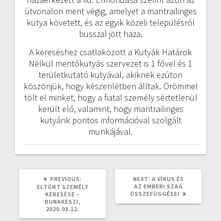
útvonalon ment végig, amelyet a mantrailinges
kutya követett, és az egyik közeli településről
busszal jött haza.
A kereséshez csatlakozott a Kutyák Határok
Nélkül mentőkutyás szervezet is 1 fővel és 1
területkutató kutyával, akiknek ezúton
köszönjük, hogy készenlétben álltak. Örömmel
tölt el minket, hogy a fiatal személy sértetlenül
került elő, valamint, hogy mantrailinges
kutyánk pontos információval szolgált
munkájával.
PREVIOUS
NEXT
PREVIOUS:
NEXT:
A VÍRUS ÉS
POST:
POST:
AZ EMBERI SZAG
ELTŰNT SZEMÉLY
ÖSSZEFÜGGÉSEI
KERESÉSE –
DUNAKESZI,
2020.03.12.