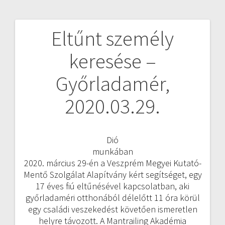
Eltűnt személy
Bejegyzés
keresése –
navigáció
Győrladamér,
2020.03.29.
Dió
munkában
2020. március 29-én a Veszprém Megyei Kutató-
Mentő Szolgálat Alapítvány kért segítséget, egy
17 éves fiú eltűnésével kapcsolatban, aki
győrladaméri otthonából délelőtt 11 óra körül
egy családi veszekedést követően ismeretlen
helyre távozott. A Mantrailing Akadémia