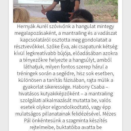
Hernyák Aurél szóvivőnk a hangulat mintegy
megalapozásaként, a mantrailing és a vadászat
kapcsolatáról osztotta meg gondolatait a
résztvevőkkel. Szőke Éva, aki csapatunk kétség
kívül legkreatívabb bújója, előadásában azokra
a tényezőkre helyezte a hangsúlyt, amiből
láthatjuk, milyen fontos szerep hárul a
tréningek során a segédre, hisz sok esetben,
különösen a tanítás fázisában, rajta múlik a
gyakorlat sikeressége. Habony Csaba –
hivatásos kutyakiképzőként – a mantrailing
szolgálati alkalmazását mutatta be, valós
esetek olykor elgondolkodtató, vagy épp
mulatságos pillanatainak felidézésével. Mézes
Pál önkéntesünk a szagminta készítés
rejtelmeibe, buktatóiba avatta be