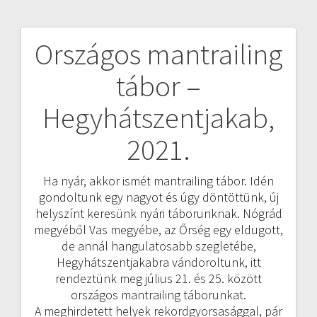
Országos mantrailing
Bejegyzés
tábor –
navigáció
Hegyhátszentjakab,
2021.
Ha nyár, akkor ismét mantrailing tábor. Idén
gondoltunk egy nagyot és úgy döntöttünk, új
helyszínt keresünk nyári táborunknak. Nógrád
megyéből Vas megyébe, az Őrség egy eldugott,
de annál hangulatosabb szegletébe,
Hegyhátszentjakabra vándoroltunk, itt
rendeztünk meg július 21. és 25. között
országos mantrailing táborunkat.
A meghirdetett helyek rekordgyorsasággal, pár