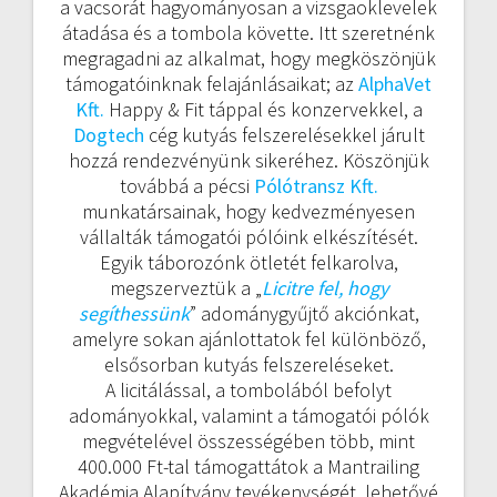
a vacsorát hagyományosan a vizsgaoklevelek
átadása és a tombola követte. Itt szeretnénk
megragadni az alkalmat, hogy megköszönjük
támogatóinknak felajánlásaikat; az
AlphaVet
Kft.
Happy & Fit táppal és konzervekkel, a
Dogtech
cég kutyás felszerelésekkel járult
hozzá rendezvényünk sikeréhez. Köszönjük
továbbá a pécsi
Pólótransz Kft.
munkatársainak, hogy kedvezményesen
vállalták támogatói pólóink elkészítését.
Egyik táborozónk ötletét felkarolva,
megszerveztük a „
Licitre fel, hogy
segíthessünk
” adománygyűjtő akciónkat,
amelyre sokan ajánlottatok fel különböző,
elsősorban kutyás felszereléseket.
A licitálással, a tombolából befolyt
adományokkal, valamint a támogatói pólók
megvételével összességében több, mint
400.000 Ft-tal támogattátok a Mantrailing
Akadémia Alapítvány tevékenységét, lehetővé