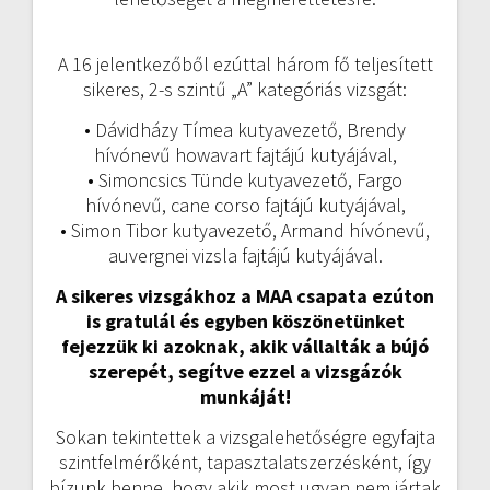
A 16 jelentkezőből ezúttal három fő teljesített
sikeres, 2-s szintű „A” kategóriás vizsgát:
• Dávidházy Tímea kutyavezető, Brendy
hívónevű howavart fajtájú kutyájával,
• Simoncsics Tünde kutyavezető, Fargo
hívónevű, cane corso fajtájú kutyájával,
• Simon Tibor kutyavezető, Armand hívónevű,
auvergnei vizsla fajtájú kutyájával.
A sikeres vizsgákhoz a MAA csapata ezúton
is gratulál és egyben köszönetünket
fejezzük ki azoknak, akik vállalták a bújó
szerepét, segítve ezzel a vizsgázók
munkáját!
Sokan tekintettek a vizsgalehetőségre egyfajta
szintfelmérőként, tapasztalatszerzésként, így
bízunk benne, hogy akik most ugyan nem jártak