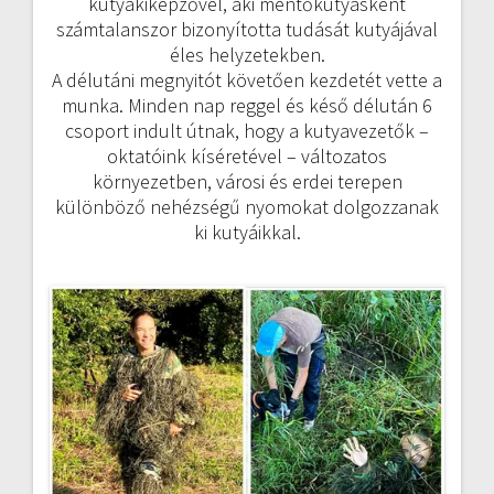
kutyakiképzővel, aki mentőkutyásként
számtalanszor bizonyította tudását kutyájával
éles helyzetekben.
A délutáni megnyitót követően kezdetét vette a
munka. Minden nap reggel és késő délután 6
csoport indult útnak, hogy a kutyavezetők –
oktatóink kíséretével – változatos
környezetben, városi és erdei terepen
különböző nehézségű nyomokat dolgozzanak
ki kutyáikkal.