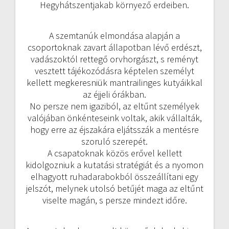
Hegyhátszentjakab környező erdeiben.
A szemtanúk elmondása alapján a
csoportoknak zavart állapotban lévő erdészt,
vadászoktól rettegő orvhorgászt, s reményt
vesztett tájékozódásra képtelen személyt
kellett megkeresniük mantrailinges kutyáikkal
az éjjeli órákban.
No persze nem igaziból, az eltűnt személyek
valójában önkénteseink voltak, akik vállalták,
hogy erre az éjszakára eljátsszák a mentésre
szoruló szerepét.
A csapatoknak közös erővel kellett
kidolgozniuk a kutatási stratégiát és a nyomon
elhagyott ruhadarabokból összeállítani egy
jelszót, melynek utolsó betűjét maga az eltűnt
viselte magán, s persze mindezt időre.