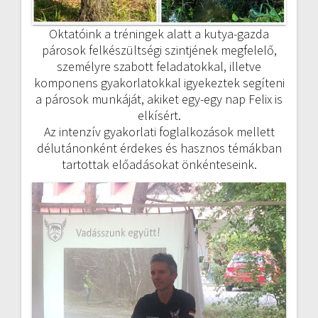
Oktatóink a tréningek alatt a kutya-gazda
párosok felkészültségi szintjének megfelelő,
személyre szabott feladatokkal, illetve
komponens gyakorlatokkal igyekeztek segíteni
a párosok munkáját, akiket egy-egy nap Felix is
elkísért.
Az intenzív gyakorlati foglalkozások mellett
délutánonként érdekes és hasznos témákban
tartottak előadásokat önkénteseink.