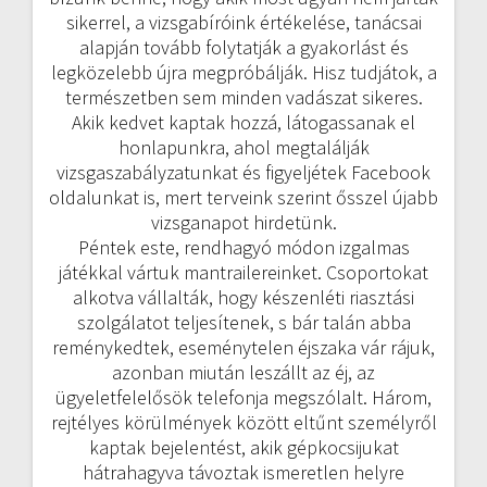
sikerrel, a vizsgabíróink értékelése, tanácsai
alapján tovább folytatják a gyakorlást és
legközelebb újra megpróbálják. Hisz tudjátok, a
természetben sem minden vadászat sikeres.
Akik kedvet kaptak hozzá, látogassanak el
honlapunkra, ahol megtalálják
vizsgaszabályzatunkat és figyeljétek Facebook
oldalunkat is, mert terveink szerint ősszel újabb
vizsganapot hirdetünk.
Péntek este, rendhagyó módon izgalmas
játékkal vártuk mantrailereinket. Csoportokat
alkotva vállalták, hogy készenléti riasztási
szolgálatot teljesítenek, s bár talán abba
reménykedtek, eseménytelen éjszaka vár rájuk,
azonban miután leszállt az éj, az
ügyeletfelelősök telefonja megszólalt. Három,
rejtélyes körülmények között eltűnt személyről
kaptak bejelentést, akik gépkocsijukat
hátrahagyva távoztak ismeretlen helyre