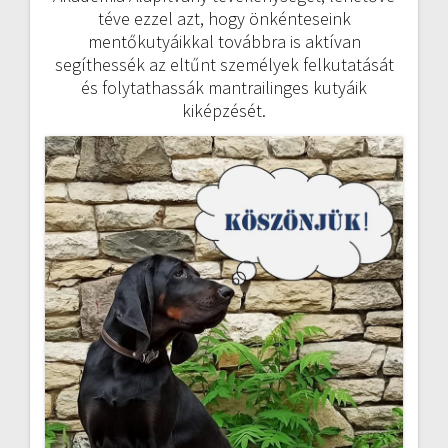
téve ezzel azt, hogy önkénteseink
mentőkutyáikkal továbbra is aktívan
segíthessék az eltűnt személyek felkutatását
és folytathassák mantrailinges kutyáik
kiképzését.