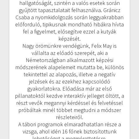
hallgatóságát, szintén a valós esetek során
gyűjtött tapasztalatait felhasználva. Gránicz
Csaba a nyomkidolgozás során leggyakrabban
előforduló, tipikusnak mondható hibákra hívta
fel a figyelmet, elősegítve ezzel a kutyák
képzését.
Nagy örömünkre vendégünk, Felix May is
vállalta az előadó szerepét, aki a
Németországban alkalmazott képzési
módszerének alapelemeit mutatta be, különös
tekintettel az alapozás, illetve a negatív
jelzések és az ezekhez kapcsolódó
gyakorlatokra. Előadása már az első
pillanatoktól kezdve interaktív jelleget öltött, a
részt vevők megannyi kérdéssel és felvetéssel
próbáltak minél többet megtudni a módszer
részleteiről.
A tábori programok elmaradhatatlan része a
vizsga, ahol idén 16 főnek biztosítottunk
lehetőséget a megmérettetésre.