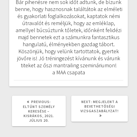
Bár pihenésre nem sok időt adtunk, de bízunk
benne, hogy hasznosnak találtátok az elméleti
és gyakorlati foglalkozásokat, kaptatok némi
útravalót és reméljük, hogy az emléklap,
amellyel búcsúztunk tőletek, időnként felidézi
majd bennetek ezt a számunkra fantasztikus
hangulatú, élményekben gazdag tábort.
Köszönjük, hogy velünk tartottatok, gyertek
jövőre is! Jó tréningezést kívánunk és várunk
titeket az őszi mantrailing szemináriumon!
a MAA csapata
PREVIOUS
NEXT
PREVIOUS:
NEXT:
MEGJELENT A
POST:
POST:
BEVETHETŐSÉGI
ELTŰNT SZEMÉLY
VIZSGASZABÁLYZAT!
KERESÉSE –
KISRÁKOS, 2021.
JÚLIUS 20.