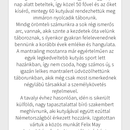
nap alatt beteltek, így közel 50 fővel és az őket
kísérő, mintegy 60 kutyával rendezhettük meg
immáron nyolcadik táborunk.
Mindig örömteli számunkra a sok régi ismerős
arc, vannak, akik szinte a kezdetek óta velünk
táboroznak, s ilyenkor gyakran felelevenednek
bennünk a korábbi évek emlékei és hangulata.
A mantrailing mostanra már egyértelműen az
egyik legkedveltebb kutyás sport lett
hazánkban, így nem csoda, hogy számos új, s
igazán lelkes mantrailert üdvözölhettünk
táborunkban, akik még csak most ismerkednek
négylábú társaikkal a személykövetés
rejtelmeivel.
A tavalyi évhez hasonlóan, idén is sikerült
külföldi, nagy tapasztalattal bíró szakembert
meghívnunk, aki kutyájával együtt ezúttal
Németországból érkezett hozzánk. Izgatottan
vártuk a közös munkát Felix May