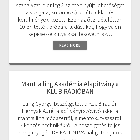
szabályzat jelenleg 3 szinten nyújt lehetőséget
a vizsgára, különböző feltételekkel és
körülmények között. Ezen az őszi délelőttön
10-en tették próbára tudásukat, hogy vajon
képesek-e kutyáikkal lekövetni az…
READ MORE
Mantrailing Akadémia Alapítvány a
KLUB RÁDIÓBAN
Lang Györgyi beszélgetett a KLUB rádión
Hernyák Aurél alapítványi szóvívőnkkel a
mantrailing módszerről, a mentőkutyázásról,
kiképzési technikákról. A beszélgetés teljes
hanganyagát IDE KATTINTVA hallgathatjátok
vissza.