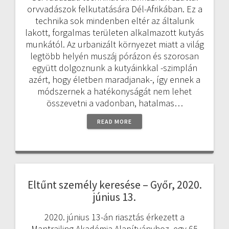
orvvadászok felkutatására Dél-Afrikában. Ez a
technika sok mindenben eltér az általunk
lakott, forgalmas területen alkalmazott kutyás
munkától. Az urbanizált környezet miatt a világ
legtöbb helyén muszáj pórázon és szorosan
együtt dolgoznunk a kutyáinkkal -szimplán
azért, hogy életben maradjanak-, így ennek a
módszernek a hatékonyságát nem lehet
összevetni a vadonban, hatalmas…
READ MORE
Eltűnt személy keresése – Győr, 2020.
június 13.
2020. június 13-án riasztás érkezett a
Mantrailing Akadémia Alapítványhoz, egy 65