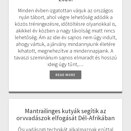
Minden évben izgatottan várjuk az országos
nyári tábort, ahol végre lehetőség adódik a
közös tréningezésre, időtöltésre olyanokkal is,
akikkel év közben a nagy távolság miatt nincs
lehetőség. Ám az idei év sajnos nem úgy indult,
ahogy vártuk, a járvány mindannyiunk életére
kihatott, megnehezítve a mindennapjaink. A
tavaszi szeminárium sajnos elmaradt és hosszú
ideig úgy tűnt,…
READ MORE
Mantrailinges kutyák segítik az
orvvadászok elfogását Dél-Afrikában
Ősi vadászati technikát alkalmaznak ezúttal