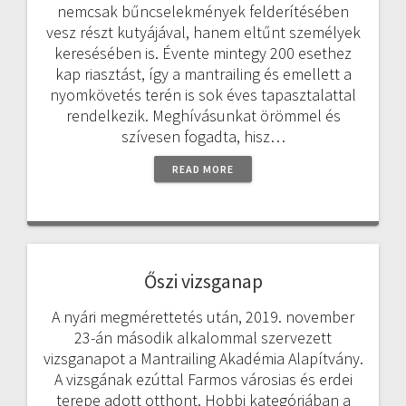
nemcsak bűncselekmények felderítésében
vesz részt kutyájával, hanem eltűnt személyek
keresésében is. Évente mintegy 200 esethez
kap riasztást, így a mantrailing és emellett a
nyomkövetés terén is sok éves tapasztalattal
rendelkezik. Meghívásunkat örömmel és
szívesen fogadta, hisz…
READ MORE
Őszi vizsganap
A nyári megmérettetés után, 2019. november
23-án második alkalommal szervezett
vizsganapot a Mantrailing Akadémia Alapítvány.
A vizsgának ezúttal Farmos városias és erdei
terepe adott otthont. Hobbi kategóriában a