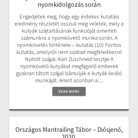
nyomkidolgozás során
Engedjétek meg, hogy egy érdekes kutatási
eredmény részletét osszuk meg veletek, mely a
kutyák szájtartásának funkcióját ismerteti
számunkra a nyomkövető munka során. A
nyomkövetés története – kutatás (10) Fontos
kutatás, amelyről nem szabad megfeledkezni!
Nyitott szájjal: Karl Zuschneid tesztjei A
nyomkövető kutyákat megfigyelő emberek
gyakran tátott szájjal bámulják e kutyák kiváló
munkáját. Amint azonban a…
READ MORE
Országos Mantrailing Tábor – Diósjenő,
2020.