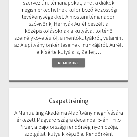
szervez ún. témanapokat, ahol a diákok
megismerkedhetnek különböző közösségi
tevékenységekkel. A mostani témanapon
szóvivőnk, Hernyák Aurél beszélt a
középiskolásoknak a kutyával történő
személykövetésről, a mentőkutyákról, valamint
az Alapítvány önkénteseinek munkájáról. Aurélt
elkísérte kutyája is, Zeller,…
READ MORE
Csapattréning
A Mantrailing Akadémia Alapítvány meghívására
érkezett Magyarországra december 5-én Thilo
Pirzer, a bajorországi rendőrség nyomozója,
szolgálati kutya kiképzője. Rendőrként