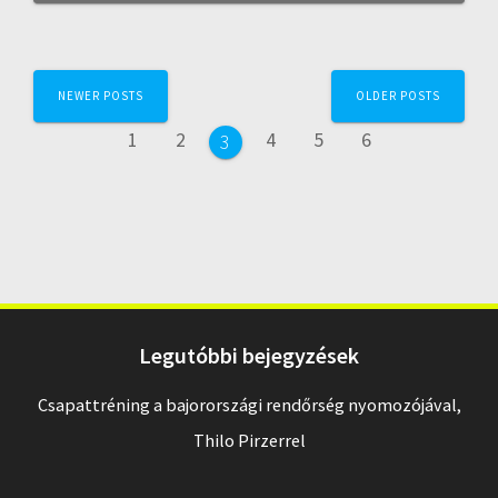
Posts
NEWER POSTS
OLDER POSTS
navigation
Page
Page
Page
Page
Page
1
2
4
5
6
Page
3
Legutóbbi bejegyzések
Csapattréning a bajorországi rendőrség nyomozójával,
Thilo Pirzerrel