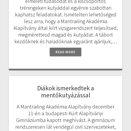
elméleti tudásodat és a kiscsoportos
tréningeken kutyáddal egyénre szabottan
kaphatsz feladatokat. Ismételten lehetőséged
lesz arra, hogy a Mantrailing Akadémia
Alapítvány által kiírt vizsgarendszert teljesítsed,
megmérettesd magad és kutyádat. A tábort
kezdőknek és haladóknak egyaránt ajánljuk,…
READ MORE
Diákok ismerkedtek a
mentőkutyázással
A Mantrailing Akadémia Alapítvány december
11-én a budapesti Kürt Alapítványi
Gimnáziumba kapott meghívást. A gimnázium
rendszeresen lát vendégül civil szervezeteket,