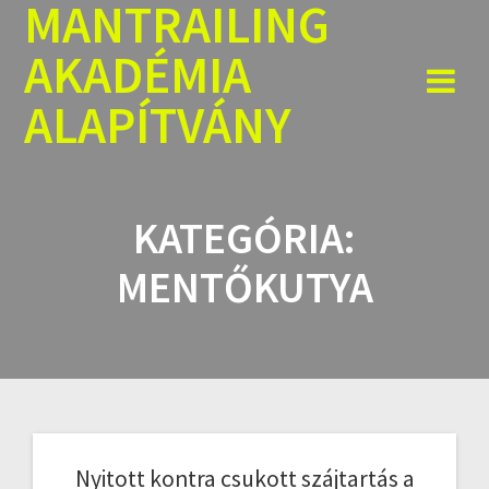
MANTRAILING
Skip
to
AKADÉMIA
content
ALAPÍTVÁNY
KATEGÓRIA:
MENTŐKUTYA
Nyitott kontra csukott szájtartás a